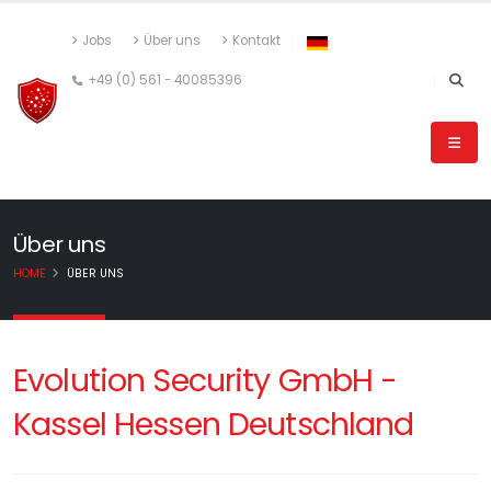
Jobs
Über uns
Kontakt
+49 (0) 561 - 40085396
Über uns
HOME
ÜBER UNS
Evolution Security GmbH -
Kassel Hessen Deutschland