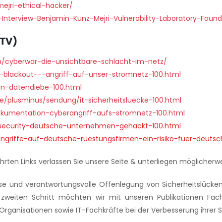
jri-ethical-hacker/
Interview-Benjamin-Kunz-Mejri-Vulnerability-Laboratory-Foun
(TV)
/cyberwar-die-unsichtbare-schlacht-im-netz/
blackout---angriff-auf-unser-stromnetz-100.html
n-datendiebe-100.html
e/plusminus/sendung/it-sicherheitsluecke-100.html
okumentation-cyberangriff-aufs-stromnetz-100.html
rsecurity-deutsche-unternehmen-gehackt-100.html
griffe-auf-deutsche-ruestungsfirmen-ein-risiko-fuer-deutsch
ührten Links verlassen Sie unsere Seite & unterliegen möglicher
lyse und verantwortungsvolle Offenlegung von Sicherheitslücke
zweiten Schritt möchten wir mit unseren Publikationen Fac
Organisationen sowie IT-Fachkräfte bei der Verbesserung ihrer S