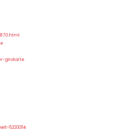
9870.html
se
-girokarte
eit-5233314