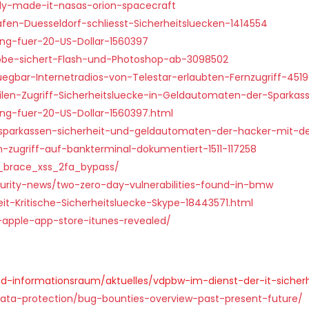
ly-made-it-nasas-orion-spacecraft
fen-Duesseldorf-schliesst-Sicherheitsluecken-1414554
ng-fuer-20-US-Dollar-1560397
obe-sichert-Flash-und-Photoshop-ab-3098502
egbar-Internetradios-von-Telestar-erlaubten-Fernzugriff-451
en-Zugriff-Sicherheitsluecke-in-Geldautomaten-der-Sparkas
ng-fuer-20-US-Dollar-1560397.html
parkassen-sicherheit-und-geldautomaten-der-hacker-mit-der
ugriff-auf-bankterminal-dokumentiert-1511-117258
g_brace_xss_2fa_bypass/
curity-news/two-zero-day-vulnerabilities-found-in-bmw
it-Kritische-Sicherheitsluecke-Skype-18443571.html
in-apple-app-store-itunes-revealed/
-informationsraum/aktuelles/vdpbw-im-dienst-der-it-sicherh
data-protection/bug-bounties-overview-past-present-future/