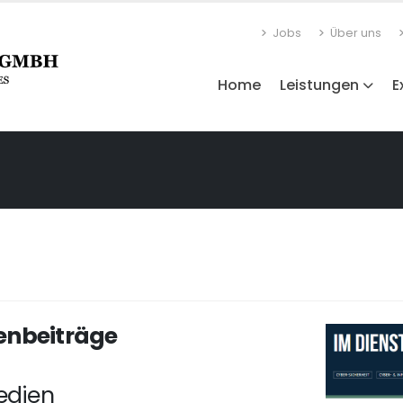
Jobs
Über uns
Home
Leistungen
E
enbeiträge
edien