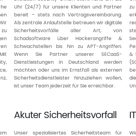
che
Uhr (24/7) für unsere Klienten und Partner
zu
men
bereit – stets nach Vertragsvereinbarung.
er
Wir
Als zentrale Anlaufstelle betreuen wir digitale
re
 zu
Sicherheitsvorfälle aller Art, von
st
gen
Schadsoftware über Hackerangriffe &
Se
ren
Schwachstellen bis hin zu APT-Angriffen.
Pe
Mit
Wenn Sie Partner unserer SECaaS-
& 
ty,
Dienstleistungen in Deutschland werden
(S
ce,
möchten oder uns im Ernstfall als externen
be
nz,
Sicherheitsdienstleister hinzuziehen wollen,
di
ist unser Team jederzeit für Sie erreichbar.
Un
Akuter Sicherheitsvorfall
I
em
Unser spezialisiertes Sicherheitsteam für
Wi