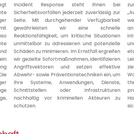
egt
Incident Response steht Ihnen bei
zu
hte
Sicherheitsvorfällen jederzeit zuverlässig zur
„A
ger
Seite. Mit durchgehender Verfügbarkeit
we
mit
gewährleisten wir eine schnelle
an
nso
Reaktionsfähigkeit, um kritische Situationen
in
nte
unmittelbar zu adressieren und potenzielle
un
und
Schäden zu minimieren. Im Ernstfall ergreifen
et
ein
wir gezielte Sofortmaßnahmen, identifizieren
Le
ang
Angriffsvektoren und setzen effektive
zi
ie
Abwehr- sowie Präventionstechniken ein, um
Wo
ger
Ihre Systeme, Anwendungen, Dienste,
th
age
Schnittstellen oder Infrastrukturen
p
ge,
nachhaltig vor kriminellen Akteuren zu
Ha
schützen.
si