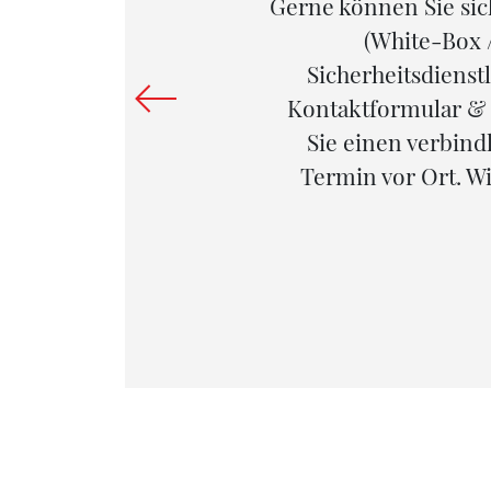
trieren
Gerne können Sie sic
ienste,
(White-Box /
stände, um
Sicherheitsdienst
utage
Kontaktformular &
, was eine
Sie einen verbin
Termin vor Ort. Wi