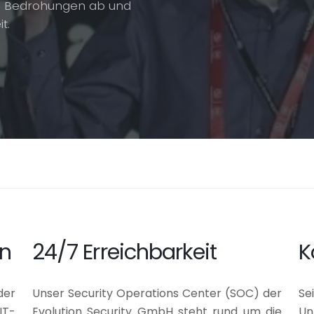
le Bedrohungen ab und
t.
en
24/7 Erreichbarkeit
K
der
Unser Security Operations Center (SOC) der
Se
IT-
Evolution Security GmbH steht rund um die
Un