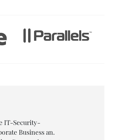
e IT-Security-
Ein Pen
porate Business an.
Firmwar