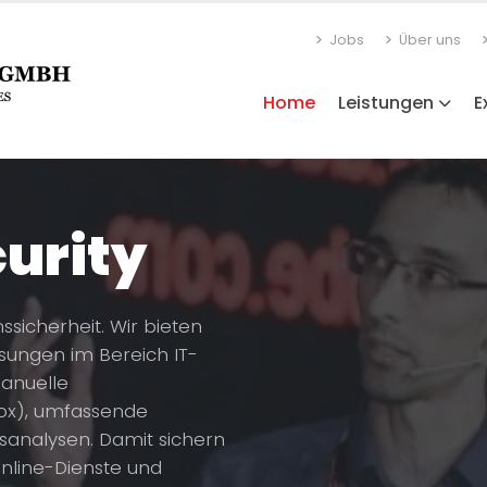
Jobs
Über uns
Home
Leistungen
E
curity
sicherheit. Wir bieten
sungen im Bereich IT-
manuelle
Box), umfassende
tsanalysen. Damit sichern
Online-Dienste und