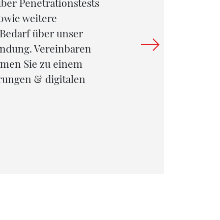
ber Penetrationstests
Penetratio
sowie weitere
eine
 Bedarf über unser
Anwendu
ndung. Vereinbaren
krimine
mmen Sie zu einem
durchfüh
erungen & digitalen
Systeme, 