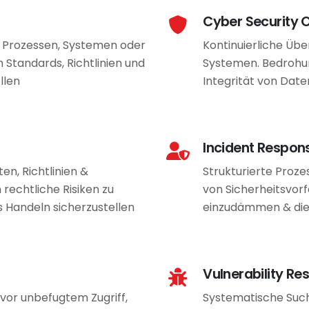
Cyber Security 
 Prozessen, Systemen oder
Kontinuierliche Üb
Standards, Richtlinien und
Systemen. Bedrohu
llen
Integrität von Dat
Incident Respon
en, Richtlinien &
Strukturierte Proze
echtliche Risiken zu
von Sicherheitsvor
 Handeln sicherzustellen
einzudämmen & die 
Vulnerability Re
or unbefugtem Zugriff,
Systematische Suc