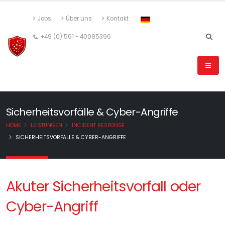
Jobs
Über uns
Kontakt
+49 (0) 561 - 40085396
Sicherheitsvorfälle & Cyber-Angriffe
HOME
LEISTUNGEN
INCIDENT RESPONSE
SICHERHEITSVORFÄLLE & CYBER-ANGRIFFE
Akuter Sicherheitsvorfall oder
Cyber-Angriff