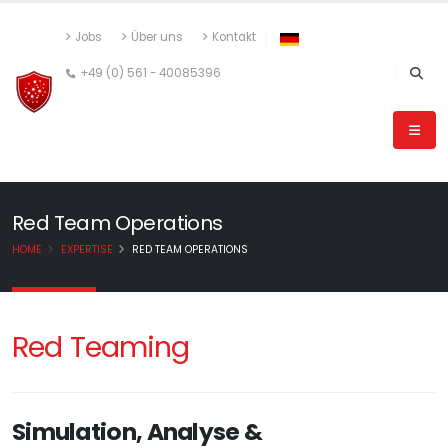
Jobs
Über uns
Kontakt
+49 (0) 561 - 40085396
Red Team Operations
HOME
EXPERTISE
RED TEAM OPERATIONS
Red Teaming
Simulation, Analyse &