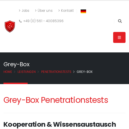
Jobs
Über uns
Kontakt
+49 (0) 561 - 40085396
Grey-Box
HOME
LEISTUNGEN
PENETRATIONSTESTS
GREY-BOX
Grey-Box Penetrationstests
Kooperation & Wissensaustausch