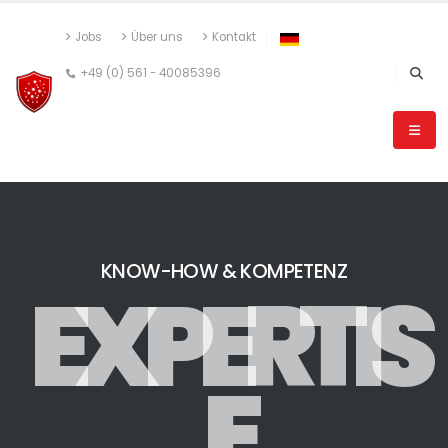
Jobs
Über uns
Kontakt
+49 (0) 561 - 40085396
KNOW-HOW & KOMPETENZ
E
X
P
E
R
T
I
S
E