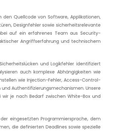
 den Quellcode von Software, Applikationen,
türen, Designfehler sowie sicherheitsrelevante
 dabei auf ein erfahrenes Team aus Security-
raktischer Angriffserfahrung und technischem
herheitslücken und Logikfehler identifiziert
alysieren auch komplexe Abhängigkeiten wie
tellen wie Injection-Fehler, Access-Control-
en und Authentifizierungsmechanismen. Unsere
ei wir je nach Bedarf zwischen White-Box und
ach der eingesetzten Programmiersprache, dem
en, die definierten Deadlines sowie spezielle