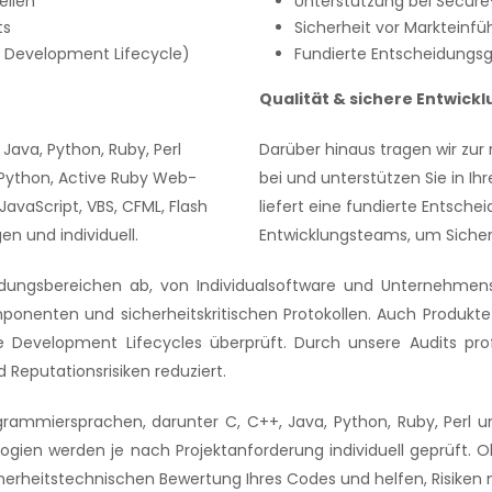
ellen
Unterstützung bei Secur
ts
Sicherheit vor Markteinf
e Development Lifecycle)
Fundierte Entscheidungs
Qualität & sichere Entwick
Java, Python, Ruby, Perl
Darüber hinaus tragen wir zur
e Python, Active Ruby Web-
bei und unterstützen Sie in I
avaScript, VBS, CFML, Flash
liefert eine fundierte Entsc
n und individuell.
Entwicklungsteams, um Sicherh
endungsbereichen ab, von Individualsoftware und Unternehme
ponenten und sicherheitskritischen Protokollen. Auch Produkte
evelopment Lifecycles überprüft. Durch unsere Audits profit
d Reputationsrisiken reduziert.
ogrammiersprachen, darunter C, C++, Java, Python, Ruby, Perl
ogien werden je nach Projektanforderung individuell geprüft. 
cherheitstechnischen Bewertung Ihres Codes und helfen, Risiken 