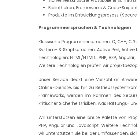
Sicherheitskritische Protokolle & Schnittst
Bibliotheken, Frameworks & Code-Snippe
Produkte im Entwicklungsprozess (Secur
Programmiersprachen & Technologien
Klassische Programmiersprachen: C, C++, C#, 
System- & Skriptsprachen: Active Perl, Activ
Technologien: HTML/HTML5, PHP, ASP, Angular, J
Weitere Technologien prüfen wir projektbezoge
Unser Service deckt eine Vielzahl an Anw
Online-Dienste, bis hin zu Betriebssystemkom
Frameworks, werden im Rahmen des Secure D
kritischer Sicherheitsrisiken, was Haftungs- un
Wir unterstützen eine breite Palette von Pr
PHP, Angular und JavaScript. Weitere Technol
wir unterstützen Sie bei der umfassenden, si