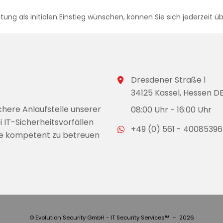
ng als initialen Einstieg wünschen, können Sie sich jederzeit ü
Dresdener Straße 1
34125 Kassel, Hessen D
chere Anlaufstelle unserer
08:00 Uhr - 16:00 Uhr
i IT-Sicherheitsvorfällen
+49 (0) 561 - 40085396
ie kompetent zu betreuen
© Evolution Security GmbH - IT Security Services™ – 2026