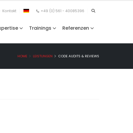
Kontakt
+49 (0) 561 - 40085396
xpertise
Trainings
Referenzen
HOME
LEISTUNGEN
CODE AUDITS & REVIEWS