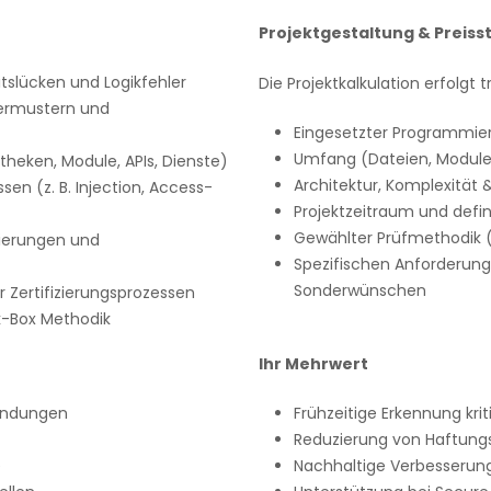
Projektgestaltung & Preiss
tslücken und Logikfehler
Die Projektkalkulation erfolgt 
iermustern und
Eingesetzter Programmie
Umfang (Dateien, Module, 
theken, Module, APIs, Dienste)
Architektur, Komplexität 
en (z. B. Injection, Access-
Projektzeitraum und defin
Gewählter Prüfmethodik (
ierungen und
Spezifischen Anforderun
Sonderwünschen
r Zertifizierungsprozessen
k-Box Methodik
Ihr Mehrwert
endungen
Frühzeitige Erkennung krit
Reduzierung von Haftungs
e
Nachhaltige Verbesserung