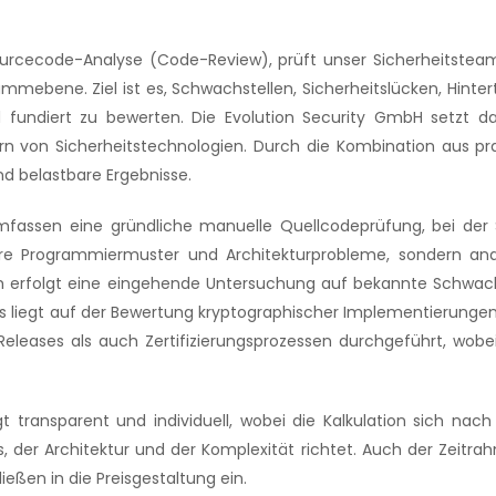
urcecode-Analyse (Code-Review), prüft unser Sicherheitsteam
mebene. Ziel ist es, Schwachstellen, Sicherheitslücken, Hinter
 und fundiert zu bewerten. Die Evolution Security GmbH setzt
ern von Sicherheitstechnologien. Durch die Kombination aus p
nd belastbare Ergebnisse.
assen eine gründliche manuelle Quellcodeprüfung, bei der Sic
ere Programmiermuster und Architekturprobleme, sondern an
em erfolgt eine eingehende Untersuchung auf bekannte Schwachs
kus liegt auf der Bewertung kryptographischer Implementierung
Releases als auch Zertifizierungsprozessen durchgeführt, wob
olgt transparent und individuell, wobei die Kalkulation sich n
der Architektur und der Komplexität richtet. Auch der Zeitrahm
ßen in die Preisgestaltung ein.