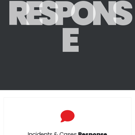
R
E
S
P
O
N
S
E
Incidents & Cases
Response