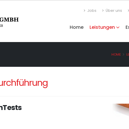
Jobs
Über uns
Home
Leistungen
E
HOME
L
urchführung
nTests