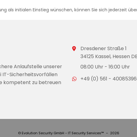
g als initialen Einstieg wünschen, können Sie sich jederzeit üb
Dresdener Straße 1
34125 Kassel, Hessen D
chere Anlaufstelle unserer
08:00 Uhr - 16:00 Uhr
i IT-Sicherheitsvorfällen
+49 (0) 561 - 40085396
ie kompetent zu betreuen
© Evolution Security GmbH - IT Security Services™ – 2026